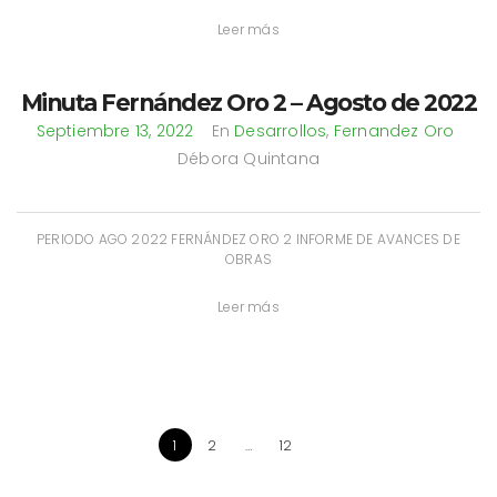
Leer más
Minuta Fernández Oro 2 – Agosto de 2022
Septiembre 13, 2022
En
Desarrollos
,
Fernandez Oro
Débora Quintana
PERIODO AGO 2022 FERNÁNDEZ ORO 2 INFORME DE AVANCES DE
OBRAS
Leer más
1
2
…
12