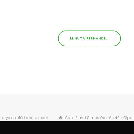
MINUTA FERNÁNDEZ ORO 3 – OCTUBRE / NOVIEMBRE DE 2021
cion@coop10demarzo.com
Calle Fray J Sta. de Oro n° 440 - Cipoll
Desarrollado por
Whitebox