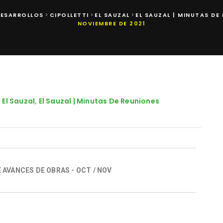
DESARROLLOS
CIPOLLETTI
EL SAUZAL
EL SAUZAL | MINUTAS DE
>
>
>
NOVIEMBRE DE 2021
,
El Sauzal
,
El Sauzal | Minutas De Reuniones
 AVANCES DE OBRAS - OCT / NOV