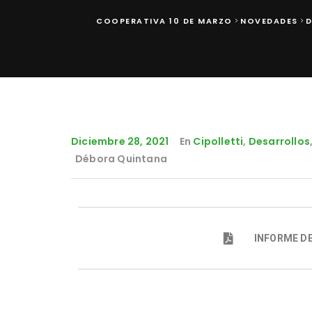
COOPERATIVA 10 DE MARZO
NOVEDADES
>
>
Diciembre 28, 2021
En
Cipolletti
,
Desarrollos
Débora Quintana
INFORME DE