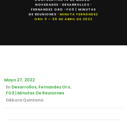
NOVEDADES
DESARROLLOS
>
>
FERNANDEZ ORO
FO3 | MINUTAS
>
DE REUNIONES
MINUTA FERNÁNDEZ
>
ORO 3 – 30 DE ABRIL DE 2022
Mayo 27, 2022
En
Desarrollos
,
Fernandez Oro
,
FO3 | Minutas De Reuniones
Débora Quintana