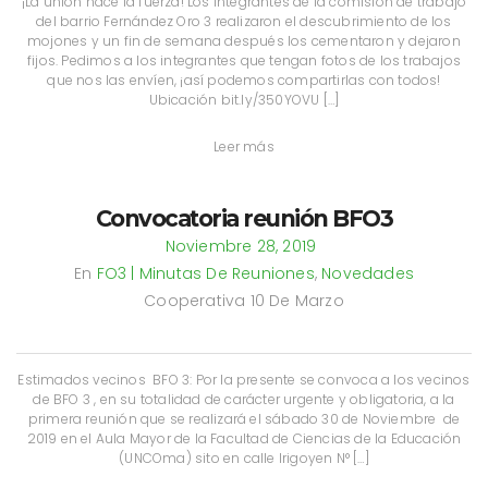
¡La unión hace la fuerza! Los integrantes de la comisión de trabajo
del barrio Fernández Oro 3 realizaron el descubrimiento de los
mojones y un fin de semana después los cementaron y dejaron
fijos. Pedimos a los integrantes que tengan fotos de los trabajos
que nos las envíen, ¡así podemos compartirlas con todos!
Ubicación bit.ly/350YOVU […]
Leer más
Convocatoria reunión BFO3
Noviembre 28, 2019
En
FO3 | Minutas De Reuniones
,
Novedades
Cooperativa 10 De Marzo
Estimados vecinos BFO 3: Por la presente se convoca a los vecinos
de BFO 3 , en su totalidad de carácter urgente y obligatoria, a la
primera reunión que se realizará el sábado 30 de Noviembre de
2019 en el Aula Mayor de la Facultad de Ciencias de la Educación
(UNCOma) sito en calle Irigoyen N° […]